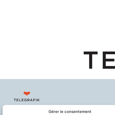
Sécurise les personnes fragiles en
Gérer le consentement
lien avec leurs aidants et les