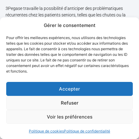
3Pegase travaille la possibilité d’anticiper des problématiques
récurrentes chez les patients seniors, telles que les chutes ou la
dénutrition.
Gérer le consentement
Pour offrir les meilleures expériences, nous utilisons des technologies
telles que les cookies pour stocker et/ou accéder aux informations des
Les travaux menés dans le cadre du projet ont porté sur la
appareils. Le fait de consentir à ces technologies nous permettra de
possibilité :
traiter des données telles que le comportement de navigation ou les ID
uniques sur ce site. Le fait de ne pas consentir ou de retirer son
De suivre dans le temps le niveau d’activité d’un patient, sur
consentement peut avoir un effet négatif sur certaines caractéristiques
la base d’un système de capteurs
et fonctions.
De détecter des évolutions anormales des activités
caractéristiques de la fragilité en amont d’une trop grande
dégradation
Accepter
De sécuriser efficacement un patient qui fait l’objet d’un suivi
gérontologique
Refuser
De coordonner les moyens autour du patient :
Via l’opérateur de télémédecine
Voir les préférences
En relation avec les soignants
En relation avec le plateau de téléassistance distant
Politique de cookies
Politique de confidentialité
En s’appuyant sur le télésuivi intelligent (capteurs + AI) du