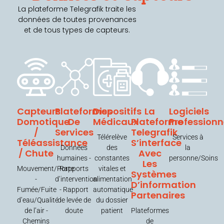
La plateforme Telegrafik traite les
données de toutes provenances
et de tous types de capteurs.
Capteurs
Plateformes
Dispositifs
La
Logiciels
Domotique
De
Médicaux
Plateforme
Professionn
/
Services
Telegrafik
Télérelève
Services à
Téléassistance
S’interface
Données
des
la
/ Chute
Avec
humaines -
constantes
personne/Soins
Les
Mouvement/Porte
Rapports
vitales et
Systèmes
-
d’intervention
alimentation
D’information
Fumée/Fuite
- Rapport
automatique
Partenaires
d’eau/Qualité
de levée de
du dossier
de l’air -
doute
patient
Plateformes
Chemins
de