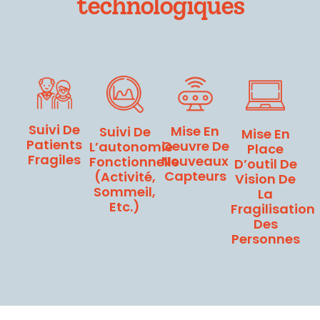
technologiques
Suivi De
Mise En
Suivi De
Mise En
Patients
Oeuvre De
L’autonomie
Place
Fragiles
Nouveaux
Fonctionnelle
D’outil De
Capteurs
(activité,
Vision De
Sommeil,
La
Etc.)
Fragilisation
Des
Personnes