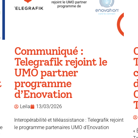
Communiqué :
Telegrafik rejoint le
T
UMO partner
c
t
programme
d
d’Enovation
T
Leila
13/03/2026
Interopérabilité et téléassistance : Telegrafik rejoint
re
le programme partenaires UMO d’Enovation
« 