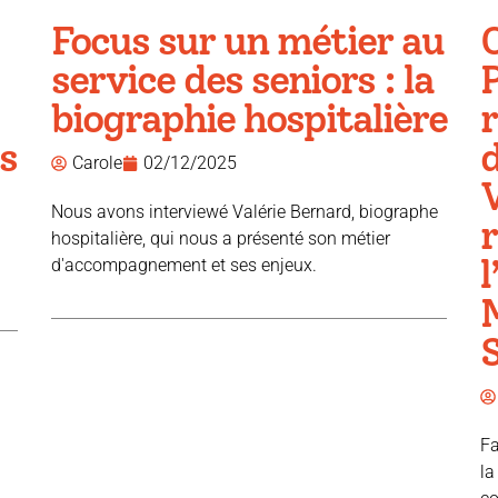
Focus sur un métier au
service des seniors : la
P
biographie hospitalière
r
s
d
Carole
02/12/2025
V
Nous avons interviewé Valérie Bernard, biographe
hospitalière, qui nous a présenté son métier
l
d'accompagnement et ses enjeux.
Fa
la