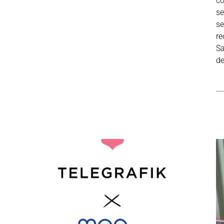
co
se
se
re
Sa
de