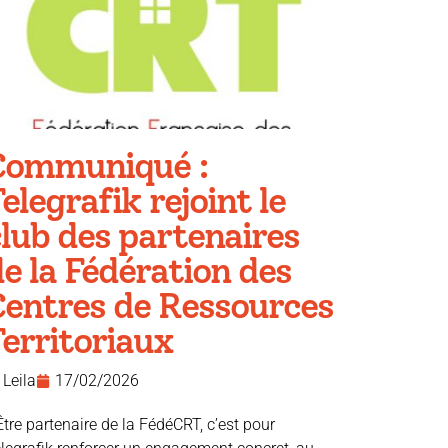
Communiqué :
elegrafik rejoint le
lub des partenaires
e la Fédération des
Centres de Ressources
erritoriaux
Leila
17/02/2026
Être partenaire de la FédéCRT, c’est pour