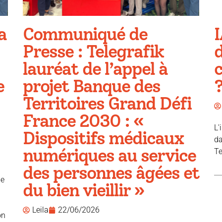
a
Communiqué de
I
Presse : Telegrafik
d
lauréat de l’appel à
e
projet Banque des
Territoires Grand Défi
France 2030 : «
L'
Dispositifs médicaux
da
numériques au service
Te
des personnes âgées et
ue
du bien vieillir »
Leila
22/06/2026
on