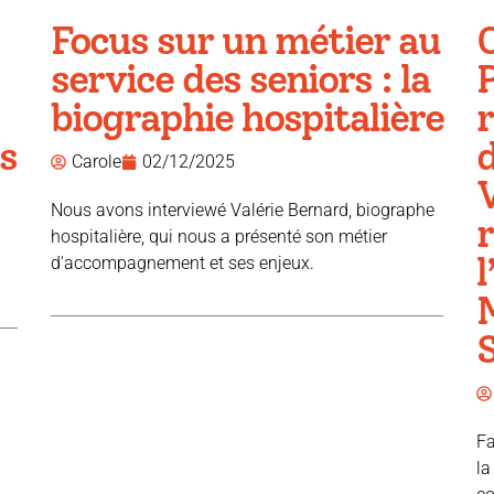
Focus sur un métier au
service des seniors : la
P
biographie hospitalière
r
s
d
Carole
02/12/2025
V
Nous avons interviewé Valérie Bernard, biographe
hospitalière, qui nous a présenté son métier
l
d'accompagnement et ses enjeux.
Fa
la