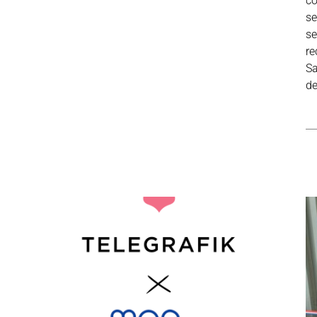
co
se
se
re
Sa
de