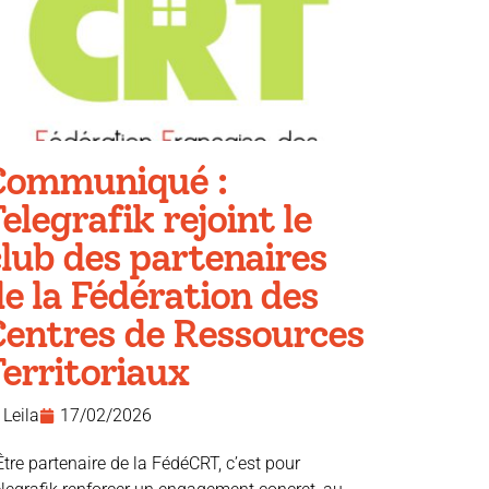
Communiqué :
elegrafik rejoint le
lub des partenaires
e la Fédération des
Centres de Ressources
erritoriaux
Leila
17/02/2026
Être partenaire de la FédéCRT, c’est pour