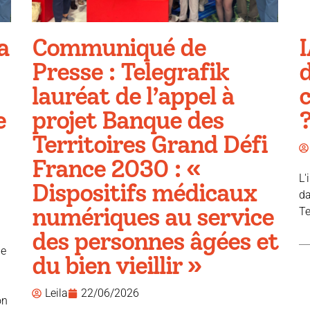
a
Communiqué de
I
Presse : Telegrafik
d
lauréat de l’appel à
e
projet Banque des
Territoires Grand Défi
France 2030 : «
L'
Dispositifs médicaux
da
numériques au service
Te
des personnes âgées et
ue
du bien vieillir »
Leila
22/06/2026
on