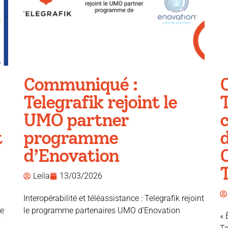
Communiqué :
Telegrafik rejoint le
T
UMO partner
c
t
programme
d
d’Enovation
T
Leila
13/03/2026
Interopérabilité et téléassistance : Telegrafik rejoint
re
le programme partenaires UMO d’Enovation
« 