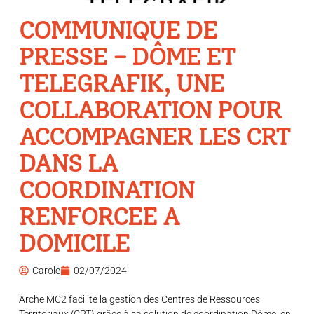
COMMUNIQUE DE
PRESSE – DÔME ET
TELEGRAFIK, UNE
COLLABORATION POUR
ACCOMPAGNER LES CRT
DANS LA
COORDINATION
RENFORCEE A
DOMICILE
Carole
02/07/2024
Arche MC2 facilite la gestion des Centres de Ressources
Territoriaux (CRT) grâce à sa solution de coordination Dôme, en