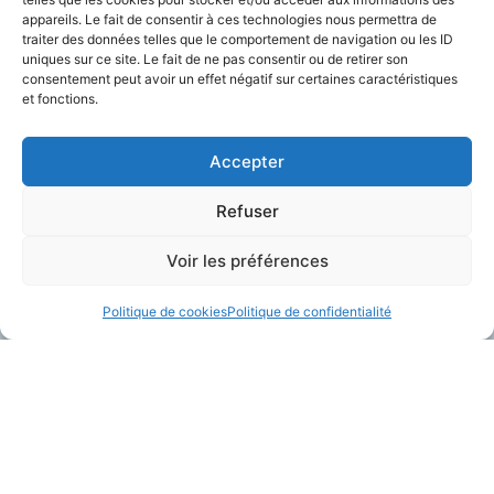
appareils. Le fait de consentir à ces technologies nous permettra de
traiter des données telles que le comportement de navigation ou les ID
Charger Plus
uniques sur ce site. Le fait de ne pas consentir ou de retirer son
consentement peut avoir un effet négatif sur certaines caractéristiques
et fonctions.
Accepter
Refuser
Voir les préférences
Politique de cookies
Politique de confidentialité
A Propos
Contactez-Nous
Plateforme Telegrafik
contact@telegrafik.eu
Solutions
05.82.95.50.52
Actualités
Ressources
A propos