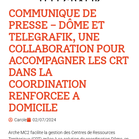
COMMUNIQUE DE
PRESSE – DÔME ET
TELEGRAFIK, UNE
COLLABORATION POUR
ACCOMPAGNER LES CRT
DANS LA
COORDINATION
RENFORCEE A
DOMICILE
Carole
02/07/2024
Arche MC2 facilite la gestion des Centres de Ressources
Territoriaux (CRT) grâce à sa solution de coordination Dôme, en