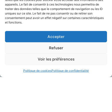
appareils. Le fait de consentir à ces technologies nous permettra de
traiter des données telles que le comportement de navigation ou les ID
Charger Plus
uniques sur ce site. Le fait de ne pas consentir ou de retirer son
consentement peut avoir un effet négatif sur certaines caractéristiques
et fonctions.
Accepter
Refuser
Voir les préférences
Politique de cookies
Politique de confidentialité
A Propos
Contactez-Nous
Plateforme Telegrafik
contact@telegrafik.eu
Solutions
05.82.95.50.52
Actualités
Ressources
A propos