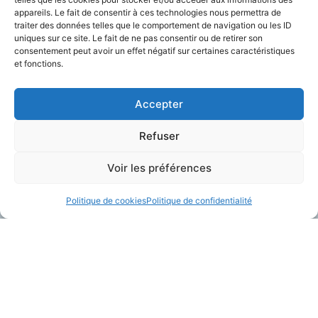
appareils. Le fait de consentir à ces technologies nous permettra de
traiter des données telles que le comportement de navigation ou les ID
Charger Plus
uniques sur ce site. Le fait de ne pas consentir ou de retirer son
consentement peut avoir un effet négatif sur certaines caractéristiques
et fonctions.
Accepter
Refuser
Voir les préférences
Politique de cookies
Politique de confidentialité
A Propos
Contactez-Nous
Plateforme Telegrafik
contact@telegrafik.eu
Solutions
05.82.95.50.52
Actualités
Ressources
A propos