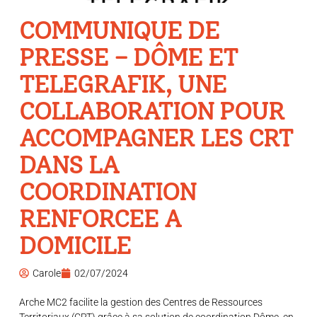
COMMUNIQUE DE
PRESSE – DÔME ET
TELEGRAFIK, UNE
COLLABORATION POUR
ACCOMPAGNER LES CRT
DANS LA
COORDINATION
RENFORCEE A
DOMICILE
Carole
02/07/2024
Arche MC2 facilite la gestion des Centres de Ressources
Territoriaux (CRT) grâce à sa solution de coordination Dôme, en