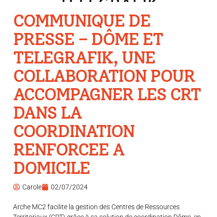
COMMUNIQUE DE
PRESSE – DÔME ET
TELEGRAFIK, UNE
COLLABORATION POUR
ACCOMPAGNER LES CRT
DANS LA
COORDINATION
RENFORCEE A
DOMICILE
Carole
02/07/2024
Arche MC2 facilite la gestion des Centres de Ressources
Territoriaux (CRT) grâce à sa solution de coordination Dôme, en