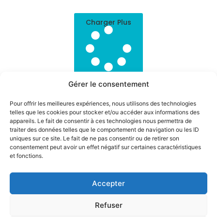
Charger Plus
Gérer le consentement
Pour offrir les meilleures expériences, nous utilisons des technologies
telles que les cookies pour stocker et/ou accéder aux informations des
appareils. Le fait de consentir à ces technologies nous permettra de
traiter des données telles que le comportement de navigation ou les ID
uniques sur ce site. Le fait de ne pas consentir ou de retirer son
consentement peut avoir un effet négatif sur certaines caractéristiques
A Propos
Contactez-Nous
et fonctions.
Plateforme Telegrafik
contact@telegrafik.eu
Solutions
05.82.95.50.52
Accepter
Actualités
Ressources
Refuser
A propos