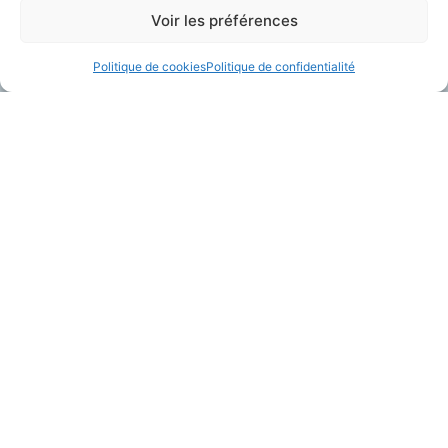
Voir les préférences
Contact
Politique de cookies
Politique de confidentialité
Mentions Légales
Politque de confidentialité
Conditions générales de vente (CGV)
Sécurise les personnes fragiles en lien avec leurs aidants et les
soignants, améliore le confort de travail des professionnels du
vieillissement, et contribue à prévenir la perte d’autonomie.