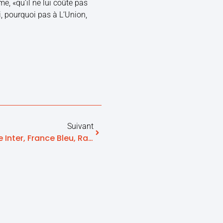
e, «qu’il ne lui coûte pas
i, pourquoi pas à L’Union,
Suivant
ILS PARLENT DE NOUS : France Inter, France Bleu, Radios Publiques