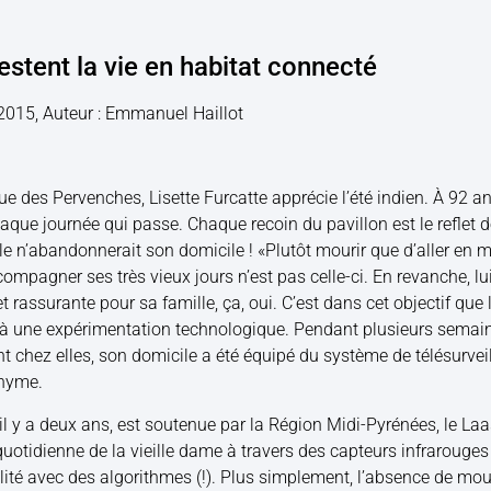
estent la vie en habitat connecté
 2015, Auteur : Emmanuel Haillot
ue des Pervenches, Lisette Furcatte apprécie l’été indien. À 92 an
ue journée qui passe. Chaque recoin du pavillon est le reflet de
le n’abandonnerait son domicile ! «Plutôt mourir que d’aller en ma
compagner ses très vieux jours n’est pas celle-ci. En revanche, lu
et rassurante pour sa famille, ça, oui. C’est dans cet objectif que 
er à une expérimentation technologique. Pendant plusieurs sema
 chez elles, son domicile a été équipé du système de télésurveil
onyme.
 il y a deux ans, est soutenue par la Région Midi-Pyrénées, le L
 quotidienne de la vieille dame à travers des capteurs infraroug
lité avec des algorithmes (!). Plus simplement, l’absence de m