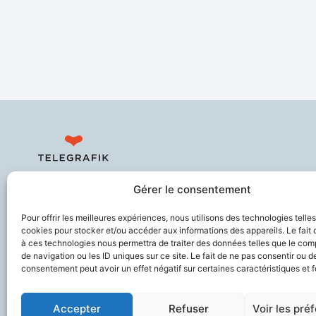
Sécurise les personnes fragiles en
Gérer le consentement
lien avec leurs aidants et les
soignants, améliore le confort de
Pour offrir les meilleures expériences, nous utilisons des technologies telle
travail des professionnels du
cookies pour stocker et/ou accéder aux informations des appareils. Le fait 
à ces technologies nous permettra de traiter des données telles que le co
vieillissement, et contribue à
de navigation ou les ID uniques sur ce site. Le fait de ne pas consentir ou de
prévenir la perte d’autonomie.
consentement peut avoir un effet négatif sur certaines caractéristiques et f
Accepter
Refuser
Voir les pré