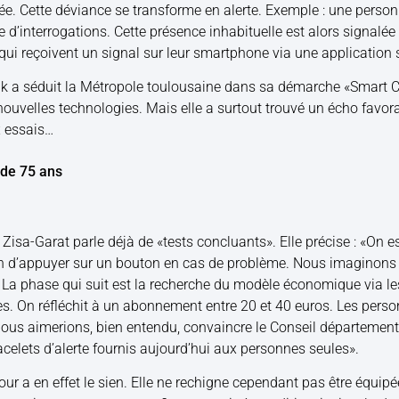
rée. Cette déviance se transforme en alerte. Exemple : une perso
ce d’interrogations. Cette présence inhabituelle est alors signal
qui reçoivent un signal sur leur smartphone via une application 
ik a séduit la Métropole toulousaine dans sa démarche «Smart Cit
 nouvelles technologies. Mais elle a surtout trouvé un écho favor
x essais…
 de 75 ans
e Zisa-Garat parle déjà de «tests concluants». Elle précise : «On es
in d’appuyer sur un bouton en cas de problème. Nous imaginons 
. La phase qui suit est la recherche du modèle économique via le
s. On réfléchit à un abonnement entre 20 et 40 euros. Les personne
nous aimerions, bien entendu, convaincre le Conseil département
elets d’alerte fournis aujourd’hui aux personnes seules».
jour a en effet le sien. Elle ne rechigne cependant pas être équip