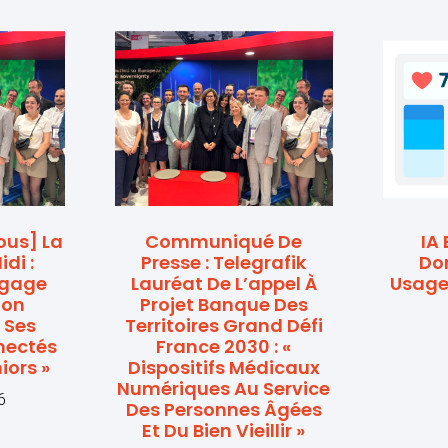
Nous] La
Communiqué De
IA 
di :
Presse : Telegrafik
Dom
ngage
Lauréat De L’appel À
Usage
ion
Projet Banque Des
 Ses
Territoires Grand Défi
nectés
France 2030 : «
iors »
Dispositifs Médicaux
Numériques Au Service
6
Des Personnes Âgées
Et Du Bien Vieillir »