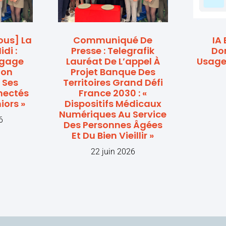
Nous] La
Communiqué De
IA 
di :
Presse : Telegrafik
Dom
ngage
Lauréat De L’appel À
Usage
ion
Projet Banque Des
 Ses
Territoires Grand Défi
nectés
France 2030 : «
iors »
Dispositifs Médicaux
Numériques Au Service
6
Des Personnes Âgées
Et Du Bien Vieillir »
22 juin 2026