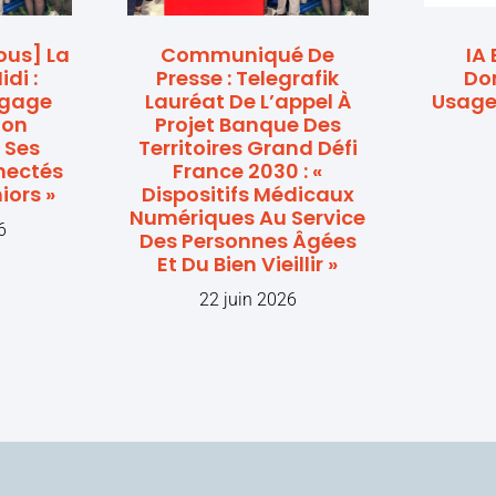
Nous] La
Communiqué De
IA 
di :
Presse : Telegrafik
Dom
ngage
Lauréat De L’appel À
Usage
ion
Projet Banque Des
 Ses
Territoires Grand Défi
nectés
France 2030 : «
iors »
Dispositifs Médicaux
Numériques Au Service
6
Des Personnes Âgées
Et Du Bien Vieillir »
22 juin 2026