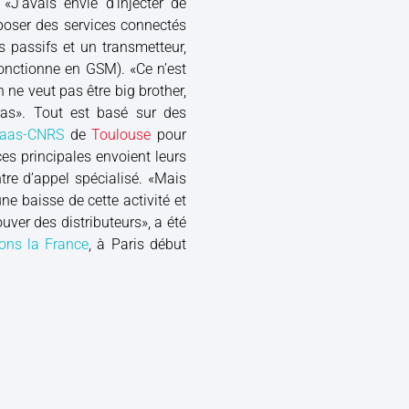
 «J’avais envie d’injecter de
oposer des services connectés
s passifs et un transmetteur,
fonctionne en GSM). «Ce n’est
 ne veut pas être big brother,
ras». Tout est basé sur des
Laas-CNRS
de
Toulouse
pour
èces principales envoient leurs
tre d’appel spécialisé. «Mais
ne baisse de cette activité et
ouver des distributeurs», a été
ons la France
, à Paris début