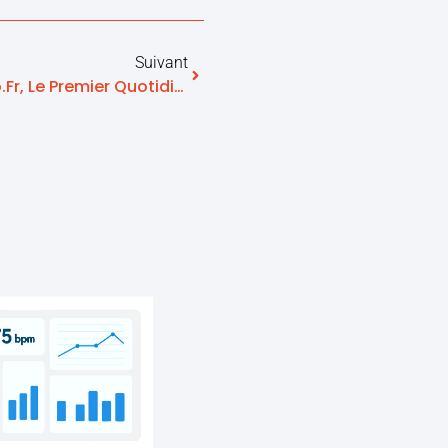
Suivant
Ils Parlent De Nous : Touleco.fr, Le Premier Quotidien De L’économie Toulousaine