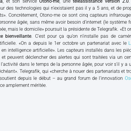
ta
, et son service
Otono-me
, une
téléassistance version 2.0
.
ur des technologies qui n’existaient pas il y a 5 ans, et de pr
ets». Concrètement, Otono-me ce sont cinq capteurs infrarouge
personne âgée, sans même avoir besoin d’internet (le système 
ée, mais le domicile» poursuit la présidente de Telegrafik. «Et on
ce bienveillante
. C’est pour ça qu’on n’installe pas de camé
rtificielle. «On a depuis le 1er octobre un partenariat avec le
 en intelligence artificielle». Les capteurs installés dans les pi
et peuvent déclencher des alertes qui sont traitées via un cen
’activité dans le temps de la personne âgée, pour voir s’il y a u
échéant». Telegrafik, qui «cherche à nouer des partenariats et tr
soutient depuis le début – au grand forum de l’innovation
Os
ce amplement méritée.