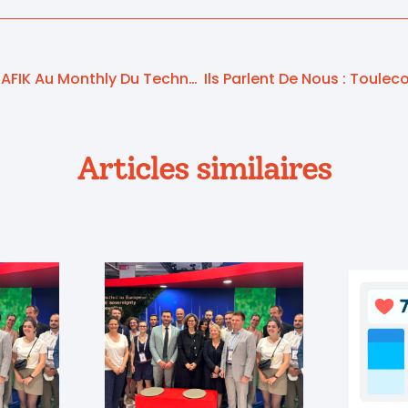
Participation De TELEGRAFIK Au Monthly Du Technocentre Orange Et D’Orange Vallée
Articles similaires