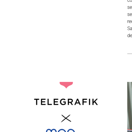
co
se
se
re
Sa
de