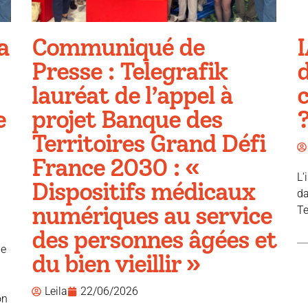
a
Communiqué de
I
Presse : Telegrafik
d
lauréat de l’appel à
e
projet Banque des
Territoires Grand Défi
France 2030 : «
L'
Dispositifs médicaux
da
numériques au service
Te
des personnes âgées et
ue
du bien vieillir »
Leila
22/06/2026
on