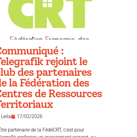
Communiqué :
elegrafik rejoint le
lub des partenaires
e la Fédération des
Centres de Ressources
erritoriaux
Leila
17/02/2026
Être partenaire de la FédéCRT, c’est pour