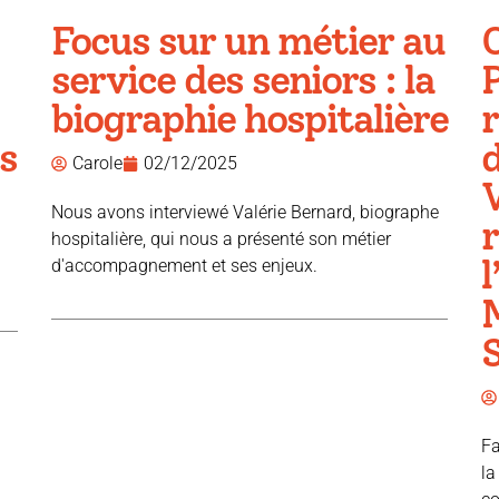
Focus sur un métier au
service des seniors : la
P
biographie hospitalière
r
s
d
Carole
02/12/2025
V
Nous avons interviewé Valérie Bernard, biographe
hospitalière, qui nous a présenté son métier
l
d'accompagnement et ses enjeux.
Fa
la