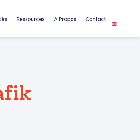
tés
Ressources
A Propos
Contact
afik