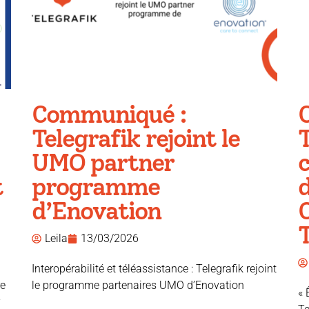
Communiqué :
Telegrafik rejoint le
T
UMO partner
c
t
programme
d
d’Enovation
T
Leila
13/03/2026
Interopérabilité et téléassistance : Telegrafik rejoint
re
le programme partenaires UMO d’Enovation
« 