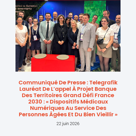
Communiqué De Presse : Telegrafik
Lauréat De L’appel À Projet Banque
Des Territoires Grand Défi France
2030 : « Dispositifs Médicaux
Numériques Au Service Des
Personnes Âgées Et Du Bien Vieillir »
22 juin 2026