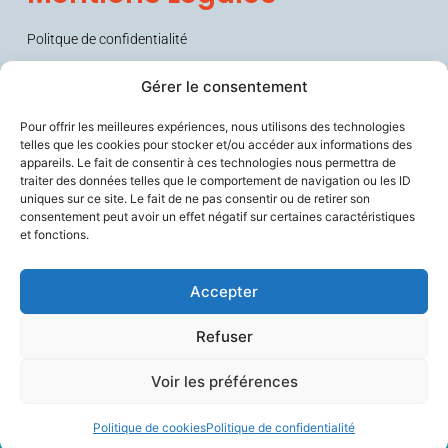
Politque de confidentialité
Conditions générales de vente (CGV)
Gérer le consentement
Pour offrir les meilleures expériences, nous utilisons des technologies
telles que les cookies pour stocker et/ou accéder aux informations des
appareils. Le fait de consentir à ces technologies nous permettra de
traiter des données telles que le comportement de navigation ou les ID
uniques sur ce site. Le fait de ne pas consentir ou de retirer son
consentement peut avoir un effet négatif sur certaines caractéristiques
et fonctions.
Sécurise les personnes fragiles en lien avec leurs aidants et les
soignants, améliore le confort de travail des professionnels du
vieillissement, et contribue à prévenir la perte d’autonomie.
Accepter
Refuser
Voir les préférences
©Copyright 2026 | Tous droits réservés
Politique de cookies
Politique de confidentialité