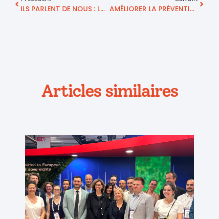
ILS PARLENT DE NOUS : LA DEPECHE – Les VOIX De L’Eco – PODCAST « Nous Allons Atteindre Le Million D’euros De Chiffre D’affaires »
AMÉLIORER LA PRÉVENTION DE LA PERTE D’AUTONOMIE
Articles similaires