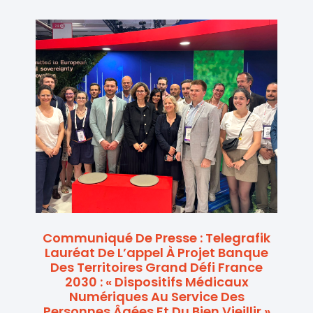
Communiqué De Presse : Telegrafik
Lauréat De L’appel À Projet Banque
Des Territoires Grand Défi France
2030 : « Dispositifs Médicaux
Numériques Au Service Des
Personnes Âgées Et Du Bien Vieillir »