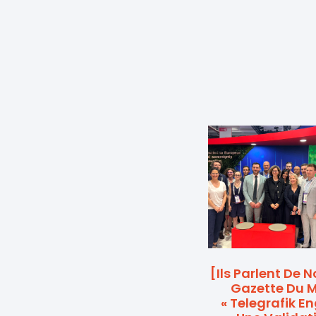
[Ils Parlent De 
Gazette Du Mi
« Telegrafik E