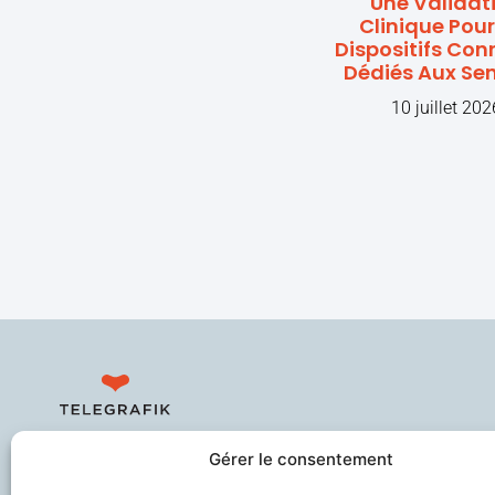
Une Validat
Clinique Pour
Dispositifs Con
Dédiés Aux Sen
10 juillet 202
Sécurise les personnes fragiles en
Gérer le consentement
lien avec leurs aidants et les