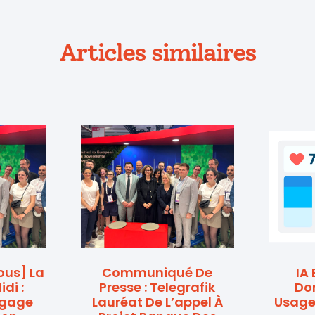
Articles similaires
Nous] La
Communiqué De
IA 
di :
Presse : Telegrafik
Dom
ngage
Lauréat De L’appel À
Usage