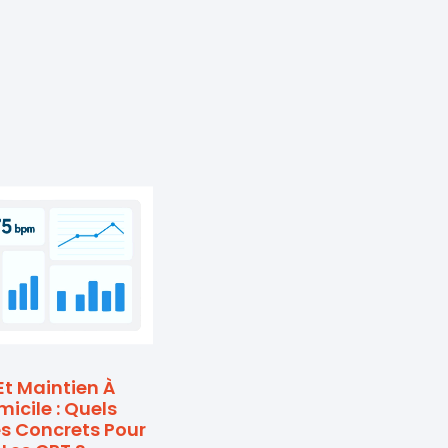
Et Maintien À
icile : Quels
s Concrets Pour