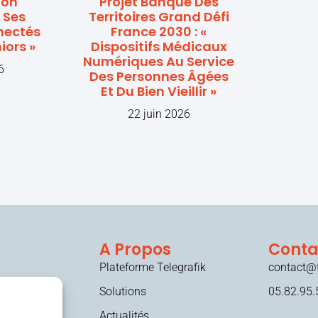
ion
Projet Banque Des
 Ses
Territoires Grand Défi
nectés
France 2030 : «
iors »
Dispositifs Médicaux
Numériques Au Service
6
Des Personnes Âgées
Et Du Bien Vieillir »
22 juin 2026
A Propos
Conta
Plateforme Telegrafik
contact@t
Solutions
05.82.95.
Actualités