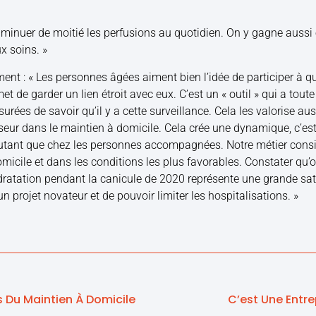
minuer de moitié les perfusions au quotidien. On y gagne aussi 
x soins. »
ment : « Les personnes âgées aiment bien l’idée de participer à 
et de garder un lien étroit avec eux. C’est un « outil » qui a tout
urées de savoir qu’il y a cette surveillance. Cela les valorise auss
urseur dans le maintien à domicile. Cela crée une dynamique, c’es
autant que chez les personnes accompagnées. Notre métier consi
icile et dans les conditions les plus favorables. Constater qu’o
dratation pendant la canicule de 2020 représente une grande sati
n projet novateur et de pouvoir limiter les hospitalisations. »
és Du Maintien À Domicile
C’est Une Entre