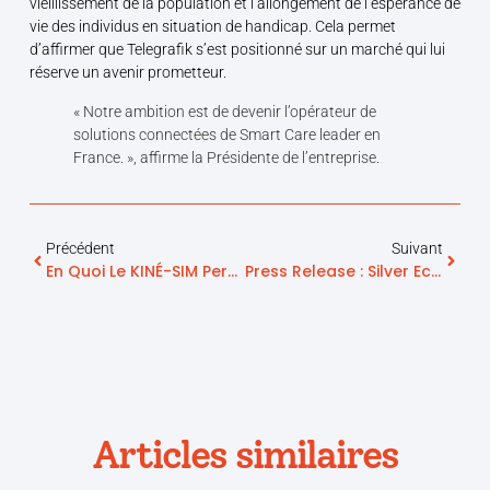
vieillissement de la population et l’allongement de l’espérance de
vie des individus en situation de handicap. Cela permet
d’affirmer que Telegrafik s’est positionné sur un marché qui lui
réserve un avenir prometteur.
« Notre ambition est de devenir l’opérateur de
solutions connectées de Smart Care leader en
France. », affirme la Présidente de l’entreprise.
Précédent
Suivant
En Quoi Le KINÉ-SIM Permet D’améliorer L’autonomie Des Séniors ?
Press Release : Silver Economy – Telegrafik Speeds Up Development And Raises 1 Million Euros For The Second Time
Articles similaires