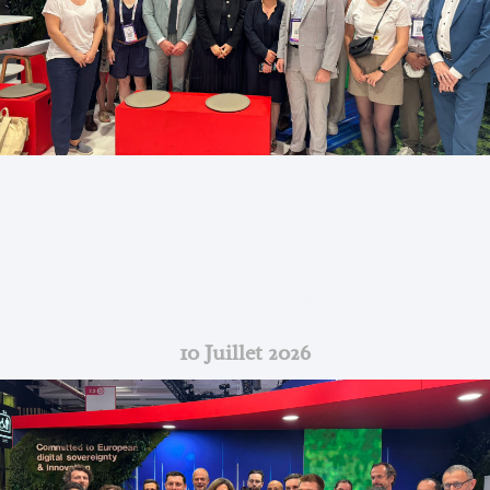
[Ils Parlent De Nous] La Gazette Du
Midi : « Telegrafik Engage Une
Validation Clinique Pour Ses
Dispositifs Connectés Dédiés Aux
Seniors »
10 Juillet 2026