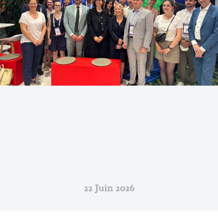
Communiqué De Presse : Telegrafik
Lauréat De L’appel À Projet Banque
Des Territoires Grand Défi France
2030 : « Dispositifs Médicaux
Numériques Au Service Des
Personnes Âgées Et Du Bien Vieillir »
22 Juin 2026