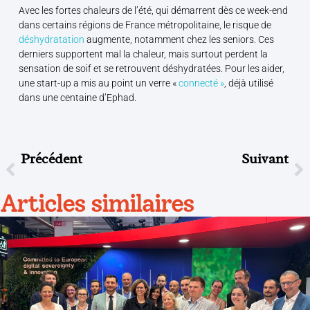
Avec les fortes chaleurs de l’été, qui démarrent dès ce week-end
dans certains régions de France métropolitaine, le risque de
déshydratation
augmente, notamment chez les seniors. Ces
derniers supportent mal la chaleur, mais surtout perdent la
sensation de soif et se retrouvent déshydratées. Pour les aider,
une start-up a mis au point un verre «
connecté »
, déjà utilisé
dans une centaine d’Ephad.
Précédent
Suivant
ILS PARLENT DE NOUS : Ladepeche.fr – Des Domiciles De Mieux En Mieux Équipés Pour Sécuriser Le Senior
Présentation Globale Des Solutions Telegrafik
Articles similaires