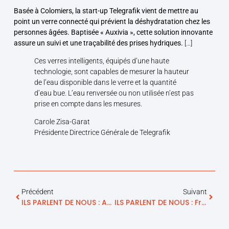
Basée à Colomiers, la start-up Telegrafik vient de mettre au
point un verre connecté qui prévient la déshydratation chez les
personnes âgées. Baptisée « Auxivia », cette solution innovante
assure un suivi et une traçabilité des prises hydriques.
[…]
Ces verres intelligents, équipés d’une haute
technologie, sont capables de mesurer la hauteur
de l’eau disponible dans le verre et la quantité
d’eau bue. L’eau renversée ou non utilisée n’est pas
prise en compte dans les mesures.
Carole Zisa-Garat
Présidente Directrice Générale de Telegrafik
Précédent
Suivant
ILS PARLENT DE NOUS : Actu Toulouse – « Toulouse. Une Entreprise Locale Révolutionne Le Quotidien Des Personnes Âgées »
ILS PARLENT DE NOUS : France 3 – Canicule Et Déshydratation : Une Start-Up De Toulouse Lance Un Verre Connecté Unique Au Monde