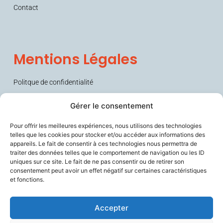
Contact
Mentions Légales
Politque de confidentialité
Conditions générales de vente (CGV)
Gérer le consentement
Pour offrir les meilleures expériences, nous utilisons des technologies
telles que les cookies pour stocker et/ou accéder aux informations des
appareils. Le fait de consentir à ces technologies nous permettra de
traiter des données telles que le comportement de navigation ou les ID
uniques sur ce site. Le fait de ne pas consentir ou de retirer son
consentement peut avoir un effet négatif sur certaines caractéristiques
et fonctions.
Sécurise les personnes fragiles en lien avec leurs aidants et les
soignants, améliore le confort de travail des professionnels du
vieillissement, et contribue à prévenir la perte d’autonomie.
Accepter