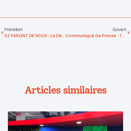
Précédent
Suivant
ILS PARLENT DE NOUS : La Dépêche – « Haute-Garonne : Un Verre Connecté Pour Éviter La Déshydratation Des Seniors »
Communiqué De Presse : Telegrafik Partenaire Technologique Pour La Mise En Place Des Centres De Ressources Territoriaux (CRT)
Articles similaires