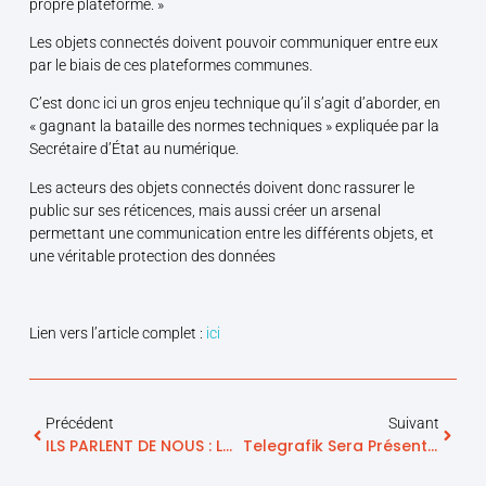
propre plateforme. »
Les objets connectés doivent pouvoir communiquer entre eux
par le biais de ces plateformes communes.
C’est donc ici un gros enjeu technique qu’il s’agit d’aborder, en
« gagnant la bataille des normes techniques » expliquée par la
Secrétaire d’État au numérique.
Les acteurs des objets connectés doivent donc rassurer le
public sur ses réticences, mais aussi créer un arsenal
permettant une communication entre les différents objets, et
une véritable protection des données
Lien vers l’article complet :
ici
Précédent
Suivant
ILS PARLENT DE NOUS : LA TRIBUNE, L’INFORMATION BOURSIÈRE, ÉCONOMIQUE ET FINANCIÈRE QUOTIDIENNE EN LIGNE
Telegrafik Sera Présente Au CES® Las Vegas 2016 !