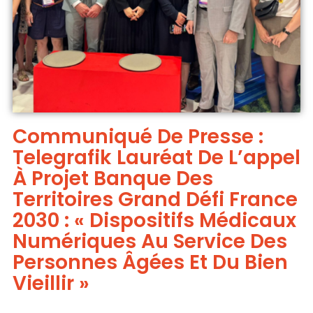
Communiqué De Presse :
Telegrafik Lauréat De L’appel
À Projet Banque Des
Territoires Grand Défi France
2030 : « Dispositifs Médicaux
Numériques Au Service Des
Personnes Âgées Et Du Bien
Vieillir »