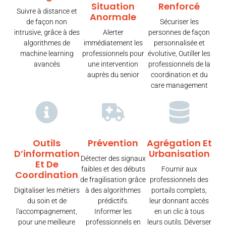
Situation
Renforcé
Suivre à distance et
Anormale
de façon non
Sécuriser les
intrusive, grâce à des
Alerter
personnes de façon
algorithmes de
immédiatement les
personnalisée et
machine learning
professionnels pour
évolutive, Outiller les
avancés
une intervention
professionnels de la
auprès du senior
coordination et du
care management
Outils
Prévention
Agrégation Et
D’information
Urbanisation
Détecter des signaux
Et De
faibles et des débuts
Fournir aux
Coordination
de fragilisation grâce
professionnels des
Digitaliser les métiers
à des algorithmes
portails complets,
du soin et de
prédictifs.
leur donnant accès
l'accompagnement,
Informer les
en un clic à tous
pour une meilleure
professionnels en
leurs outils. Déverser