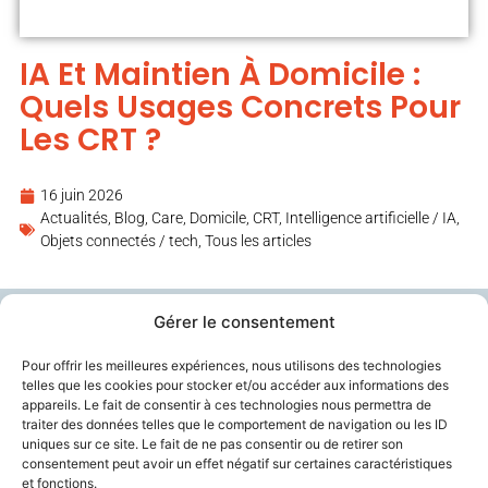
IA Et Maintien À Domicile :
Quels Usages Concrets Pour
Les CRT ?
16 juin 2026
Actualités
,
Blog
,
Care
,
Domicile, CRT
,
Intelligence artificielle / IA
,
Objets connectés / tech
,
Tous les articles
Gérer le consentement
Pour offrir les meilleures expériences, nous utilisons des technologies
A Propos
Contactez-Nous
telles que les cookies pour stocker et/ou accéder aux informations des
appareils. Le fait de consentir à ces technologies nous permettra de
Plateforme Telegrafik
contact@telegrafik.eu
traiter des données telles que le comportement de navigation ou les ID
Solutions
05.82.95.50.52
uniques sur ce site. Le fait de ne pas consentir ou de retirer son
consentement peut avoir un effet négatif sur certaines caractéristiques
Actualités
et fonctions.