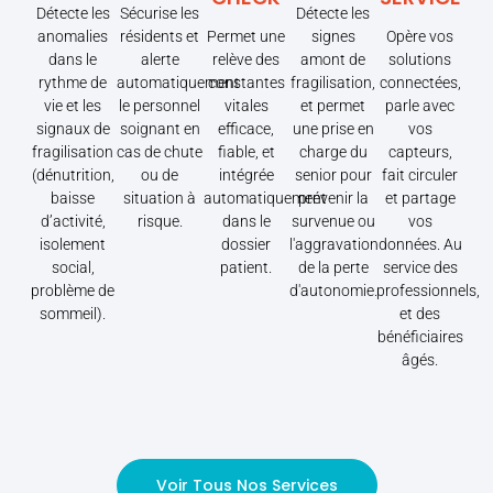
Détecte les
Sécurise les
Détecte les
anomalies
résidents et
Permet une
signes
Opère vos
dans le
alerte
relève des
amont de
solutions
rythme de
automatiquement
constantes
fragilisation,
connectées,
vie et les
le personnel
vitales
et permet
parle avec
signaux de
soignant en
efficace,
une prise en
vos
fragilisation
cas de chute
fiable, et
charge du
capteurs,
(dénutrition,
ou de
intégrée
senior pour
fait circuler
baisse
situation à
automatiquement
prévenir la
et partage
d’activité,
risque.
dans le
survenue ou
vos
isolement
dossier
l'aggravation
données. Au
social,
patient.
de la perte
service des
problème de
d'autonomie.
professionnels,
sommeil).
et des
bénéficiaires
âgés.
Voir Tous Nos Services