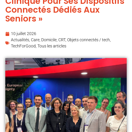
Clinique Pour Ses Dispositifs
Connectés Dédiés Aux
Seniors »
10 juillet 2026
Actualités
,
Care
,
Domicile, CRT
,
Objets connectés / tech
,
TechForGood
,
Tous les articles