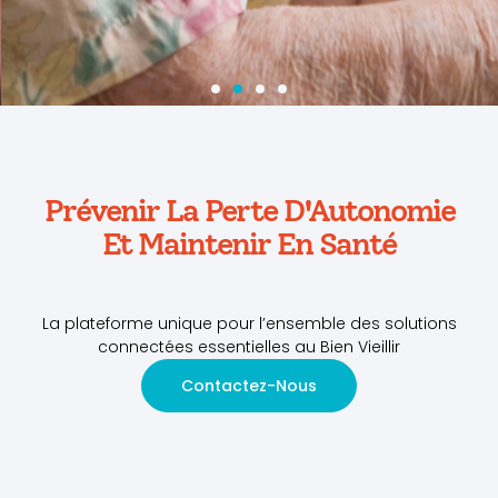
Prévenir La Perte D'autonomie
Et Maintenir En Santé
Prévenir La Perte D'Autonomie
Et Maintenir En Santé
La plateforme unique pour l’ensemble des solutions
connectées essentielles au Bien Vieillir
Contactez-Nous