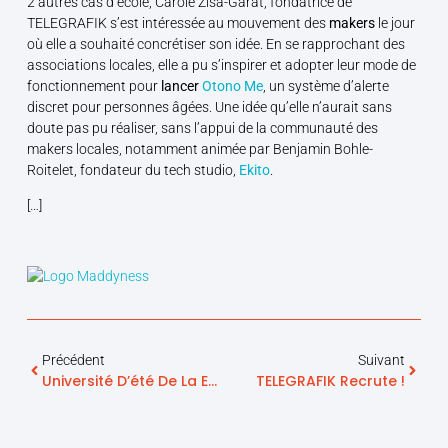
2 autres cas d’école, Carole Zisa-Garat, fondatrice de
TELEGRAFIK s’est intéressée au mouvement des
makers
le jour
où elle a souhaité concrétiser son idée. En se rapprochant des
associations locales, elle a pu s’inspirer et adopter leur mode de
fonctionnement pour
lancer
Otono Me
, un système d’alerte
discret pour personnes âgées. Une idée qu’elle n’aurait sans
doute pas pu réaliser, sans l’appui de la communauté des
makers locales, notamment animée par Benjamin Bohle-
Roitelet, fondateur du tech studio,
Ekito
.
[…]
Précédent
Suivant
Université D’été De La E-Santé 2014 : Bilan Positif !
TELEGRAFIK Recrute !