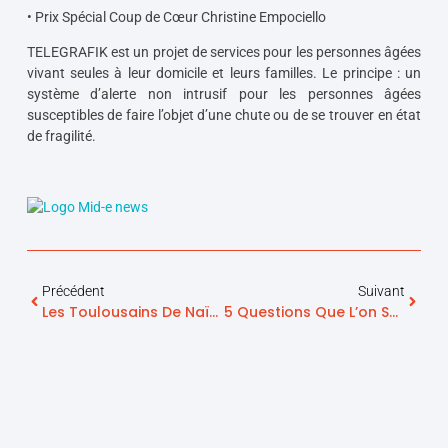
• Prix Spécial Coup de Cœur Christine Empociello
TELEGRAFIK
est un projet de services pour les personnes âgées
vivant seules à leur domicile et leurs familles. Le principe : un
système d’alerte non intrusif pour les personnes âgées
susceptibles de faire l’objet d’une chute ou de se trouver en état
de fragilité.
Précédent
Suivant
Les Toulousains De Naïo Technologies, Grands Vainqueurs Des Trophées De L’Économie Numérique
5 Questions Que L’on Se Pose Quand On Souhaite Obtenir L’agrément De Services À La Personne