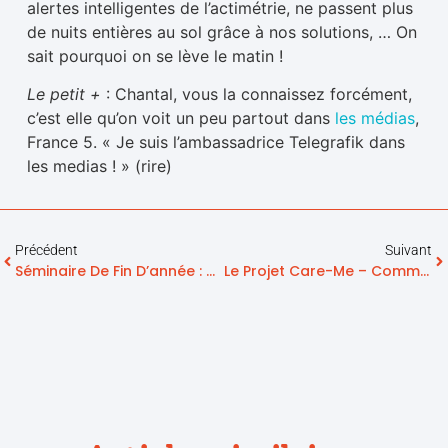
alertes intelligentes de l’actimétrie, ne passent plus
de nuits entières au sol grâce à nos solutions, … On
sait pourquoi on se lève le matin !
Le petit +
: Chantal, vous la connaissez forcément,
c’est elle qu’on voit un peu partout dans
les médias
,
France 5. « Je suis l’ambassadrice Telegrafik dans
les medias ! » (rire)
Précédent
Suivant
Séminaire De Fin D’année : Telegrafik S’engage Avec La Fresque Du Numérique
Le Projet Care-Me – Comment Proposer Une Plateforme De Coordination Intelligente Et Prédictive Au Service Du Bien Vieillir