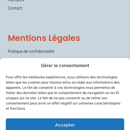
Contact
Mentions Légales
Politque de confidentialité
Conditions générales de vente (CGV)
Gérer le consentement
Pour offrir les meilleures expériences, nous utilisons des technologies
telles que les cookies pour stocker et/ou accéder aux informations des
appareils. Le fait de consentir à ces technologies nous permettra de
traiter des données telles que le comportement de navigation ou les ID
uniques sur ce site. Le fait de ne pas consentir ou de retirer son
consentement peut avoir un effet négatif sur certaines caractéristiques
et fonctions.
Sécurise les personnes fragiles en lien avec leurs aidants et les
soignants, améliore le confort de travail des professionnels du
vieillissement, et contribue à prévenir la perte d’autonomie.
Accepter