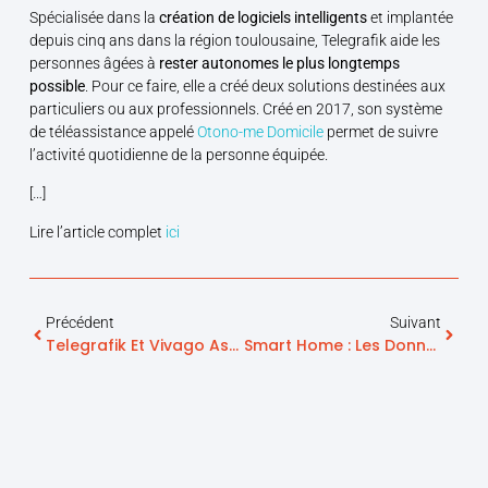
Spécialisée dans la
création de logiciels intelligents
et implantée
depuis cinq ans dans la région toulousaine, Telegrafik aide les
personnes âgées à
rester autonomes le plus longtemps
possible
. Pour ce faire, elle a créé deux solutions destinées aux
particuliers ou aux professionnels. Créé en 2017, son système
de téléassistance appelé
Otono-me Domicile
permet de suivre
l’activité quotidienne de la personne équipée.
[…]
Lire l’article complet
ici
Précédent
Suivant
Telegrafik Et Vivago Associent Leurs Innovations Pour Protéger Plus Efficacement Les Résidents En EHPAD
Smart Home : Les Données Capteurs Intégrées Dans La Plateforme Telegrafik