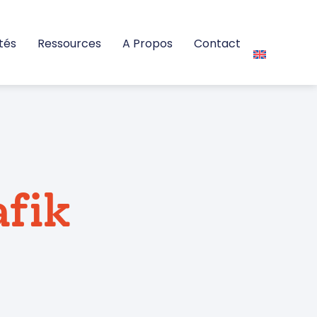
tés
Ressources
A Propos
Contact
afik