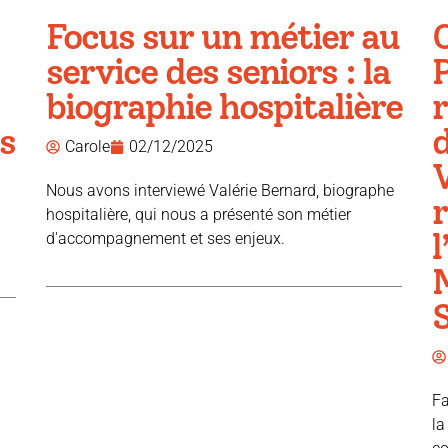
Focus sur un métier au
service des seniors : la
P
biographie hospitalière
r
s
d
Carole
02/12/2025
V
Nous avons interviewé Valérie Bernard, biographe
hospitalière, qui nous a présenté son métier
l
d'accompagnement et ses enjeux.
Fa
la