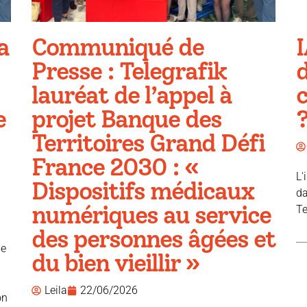
a
Communiqué de
I
Presse : Telegrafik
d
lauréat de l’appel à
e
projet Banque des
Territoires Grand Défi
France 2030 : «
L'
Dispositifs médicaux
da
numériques au service
Te
des personnes âgées et
ue
du bien vieillir »
Leila
22/06/2026
on