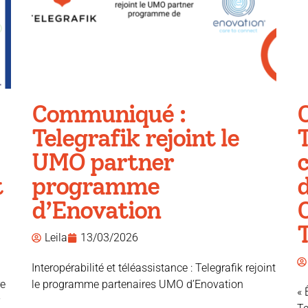
Communiqué :
Telegrafik rejoint le
T
UMO partner
c
t
programme
d
d’Enovation
T
Leila
13/03/2026
Interopérabilité et téléassistance : Telegrafik rejoint
re
le programme partenaires UMO d’Enovation
« 