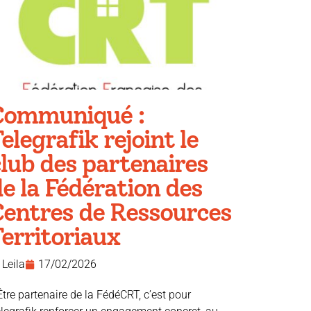
Communiqué :
elegrafik rejoint le
lub des partenaires
e la Fédération des
Centres de Ressources
erritoriaux
Leila
17/02/2026
Être partenaire de la FédéCRT, c’est pour