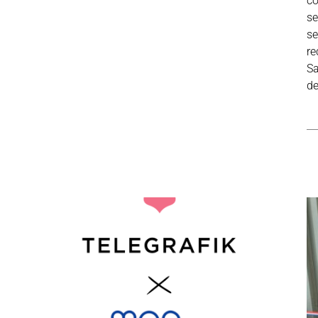
co
se
se
re
Sa
de