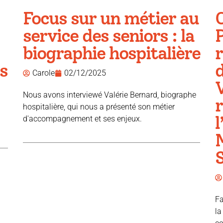
Focus sur un métier au
service des seniors : la
P
biographie hospitalière
r
s
d
Carole
02/12/2025
V
Nous avons interviewé Valérie Bernard, biographe
hospitalière, qui nous a présenté son métier
l
d'accompagnement et ses enjeux.
Fa
la