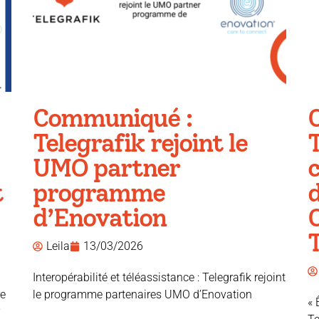
Communiqué :
Telegrafik rejoint le
T
UMO partner
c
t
programme
d
d’Enovation
T
Leila
13/03/2026
Interopérabilité et téléassistance : Telegrafik rejoint
re
le programme partenaires UMO d’Enovation
« 