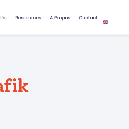
tés
Ressources
A Propos
Contact
afik