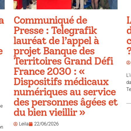
a
Communiqué de
I
Presse : Telegrafik
d
lauréat de l’appel à
e
projet Banque des
Territoires Grand Défi
France 2030 : «
L'
Dispositifs médicaux
da
numériques au service
Te
des personnes âgées et
ue
du bien vieillir »
Leila
22/06/2026
on