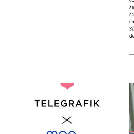
co
se
se
re
Sa
de