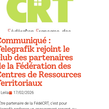
Communiqué :
elegrafik rejoint le
lub des partenaires
e la Fédération des
Centres de Ressources
erritoriaux
Leila
17/02/2026
Être partenaire de la FédéCRT, c’est pour