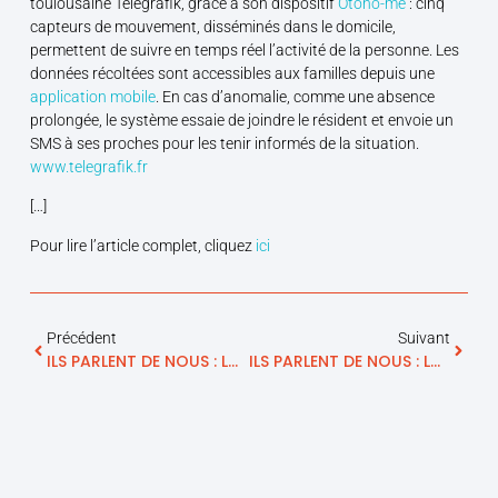
toulousaine Telegrafik, grâce à son dispositif
Otono-me
: cinq
capteurs de mouvement, disséminés dans le domicile,
permettent de suivre en temps réel l’activité de la personne. Les
données récoltées sont accessibles aux familles depuis une
application mobile
. En cas d’anomalie, comme une absence
prolongée, le système essaie de joindre le résident et envoie un
SMS à ses proches pour les tenir informés de la situation.
www.telegrafik.fr
[…]
Pour lire l’article complet, cliquez
ici
Précédent
Suivant
ILS PARLENT DE NOUS : LA MONTAGNE, Média D’information Locale Et Régionale En Auvergne Et Limousin
ILS PARLENT DE NOUS : La République Du Centre, Média D’information Locale Et Régionale Dans Le Loiret Et En Région Centre