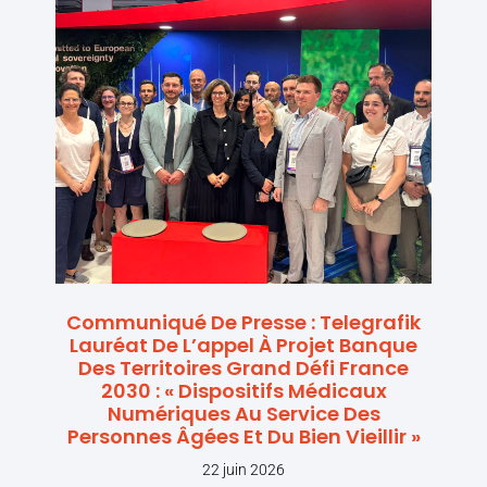
Communiqué De Presse : Telegrafik
Lauréat De L’appel À Projet Banque
Des Territoires Grand Défi France
2030 : « Dispositifs Médicaux
Numériques Au Service Des
Personnes Âgées Et Du Bien Vieillir »
22 juin 2026