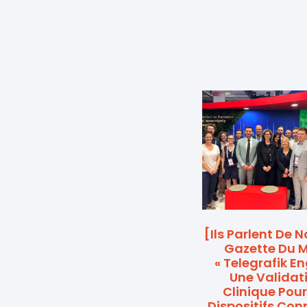
[Ils Parlent De 
Gazette Du Mi
« Telegrafik E
Une Validat
Clinique Pour
Dispositifs Con