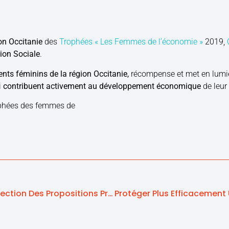
on Occitanie
des
Trophées « Les Femmes de l’économie »
2019,
tion Sociale
.
ents féminins de la région Occitanie,
récompense et met en lumi
i
contribuent activement au développement économique
de leur 
Dépendance : Notre Sélection Des Propositions Provenant Du Rapport Sur Le Grand Âge Et L’autonomie Remis Au Gouvernement Le 28 Mars En Vue D’une Loi