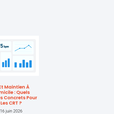
Et Maintien À
icile : Quels
s Concrets Pour
Les CRT ?
16 juin 2026