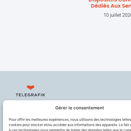
Dédiés Aux Sen
10 juillet 202
Sécurise les personnes fragiles en
Gérer le consentement
lien avec leurs aidants et les
soignants, améliore le confort de
Pour offrir les meilleures expériences, nous utilisons des technologies telle
travail des professionnels du
cookies pour stocker et/ou accéder aux informations des appareils. Le fait 
à ces technologies nous permettra de traiter des données telles que le co