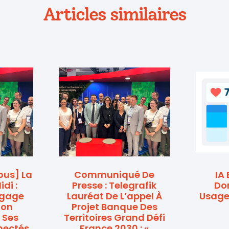
Articles similaires
Nous] La
Communiqué De
IA 
di :
Presse : Telegrafik
Dom
ngage
Lauréat De L’appel À
Usage
ion
Projet Banque Des
 Ses
Territoires Grand Défi
nectés
France 2030 : «