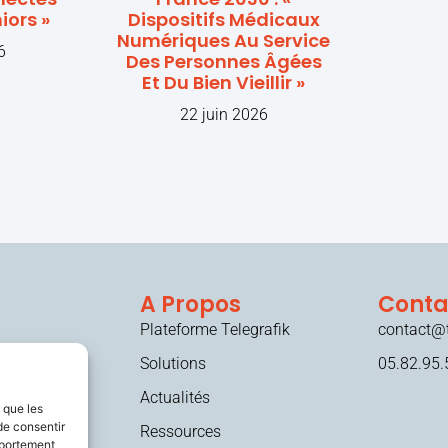
iors »
Dispositifs Médicaux
Numériques Au Service
6
Des Personnes Âgées
Et Du Bien Vieillir »
22 juin 2026
A Propos
Conta
Plateforme Telegrafik
contact@t
Solutions
05.82.95.
Actualités
s que les
de consentir
Ressources
mportement