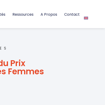
tés
Ressources
A Propos
Contact
ES
du Prix
 Les Femmes