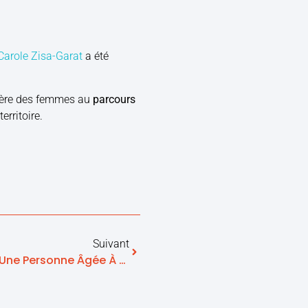
Carole Zisa-Garat
a été
ère des femmes au
parcours
territoire.
Suivant
Protéger Plus Efficacement Une Personne Âgée À Domicile Avec Une Téléassistance Enrichie