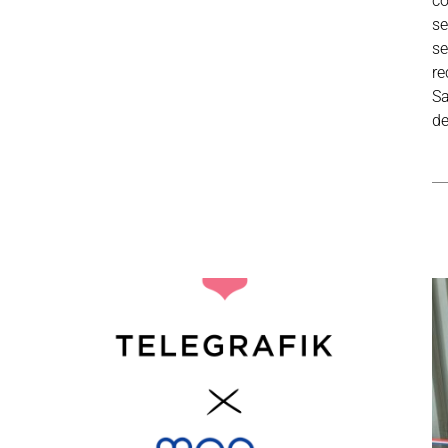
co
se
se
re
Sa
de