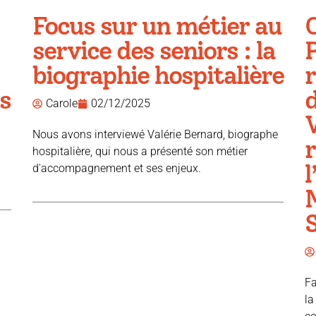
Focus sur un métier au
service des seniors : la
P
biographie hospitalière
r
s
d
Carole
02/12/2025
V
Nous avons interviewé Valérie Bernard, biographe
hospitalière, qui nous a présenté son métier
l
d'accompagnement et ses enjeux.
Fa
la