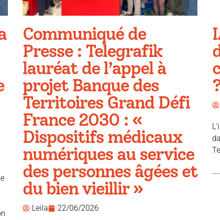
a
Communiqué de
I
Presse : Telegrafik
d
lauréat de l’appel à
e
projet Banque des
Territoires Grand Défi
France 2030 : «
L'
Dispositifs médicaux
da
numériques au service
Te
des personnes âgées et
ue
du bien vieillir »
Leila
22/06/2026
on