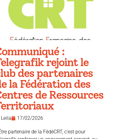
Communiqué :
elegrafik rejoint le
lub des partenaires
e la Fédération des
Centres de Ressources
erritoriaux
Leila
17/02/2026
Être partenaire de la FédéCRT, c’est pour