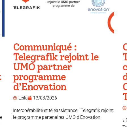
Communiqué :
Telegrafik rejoint le
T
UMO partner
c
t
programme
d
d’Enovation
T
Leila
13/03/2026
Interopérabilité et téléassistance : Telegrafik rejoint
re
le programme partenaires UMO d’Enovation
« 