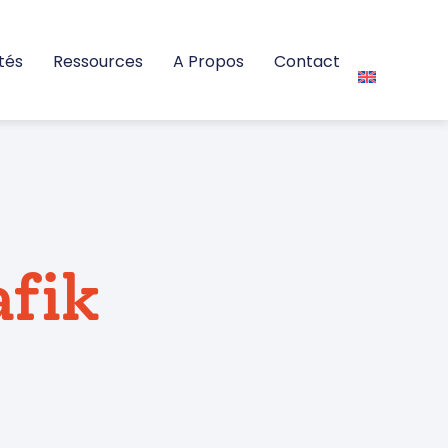
tés
Ressources
A Propos
Contact
afik