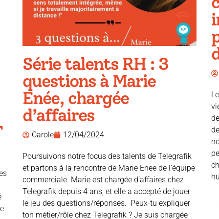
i
p
d
Série talents RH : 3
questions à Marie
Enée, chargée
Le
vi
d’affaires
de
T
de
Carole
12/04/2024
no
pe
Poursuivons notre focus des talents de Telegrafik
ch
et partons à la rencontre de Marie Enee de l’équipe
es
hu
commerciale. Marie est chargée d’affaires chez
Telegrafik depuis 4 ans, et elle a accepté de jouer
é
le jeu des questions/réponses. Peux-tu expliquer
ve
ton métier/rôle chez Telegrafik ? Je suis chargée