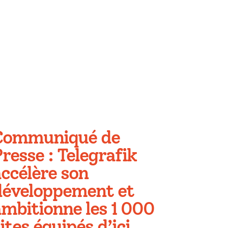
Communiqué de
resse : Telegrafik
ccélère son
développement et
ambitionne les 1 000
ites équipés d’ici